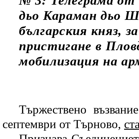
№ 3: Телеграма от
дьо Караман дьо Ш
българския княз, 
пристигане в Плов
мобилизация на ар
Тържествено възвани
септември от Търново,
ст
Признава Съединениет