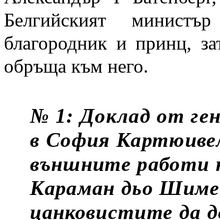
Белгийският минист
благородник и принц, за
обръща към него.
№ 1: Доклад от ген
в София Картюиве
външните работи 
Караман дьо Шиме
цанковистите да д