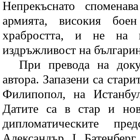
Непрекъснато споменав
армията, високия бое
храбростта, и не на 
издръжливост на българин
При превода на доку
автора. Запазени са стар
Филипопол, на Истанбу
Датите са в стар и нов
дипломатическите пре
Александър I Батенберг