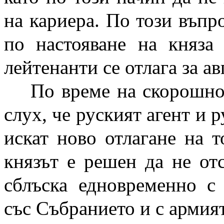
на кариера. По този въпр
по настояване на княза
лейтенанти се отлага за ав
По време на скорошнот
слух, че руският агент и 
искат ново отлагане на т
князът е решен да не отс
сблъска едновременно с
със Събранието и с армият