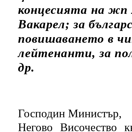
концесията на жп
Вакарел; за българ
повишаването в чи
лейтенанти, за по
др.
Господин Министър,
Негово Височество к