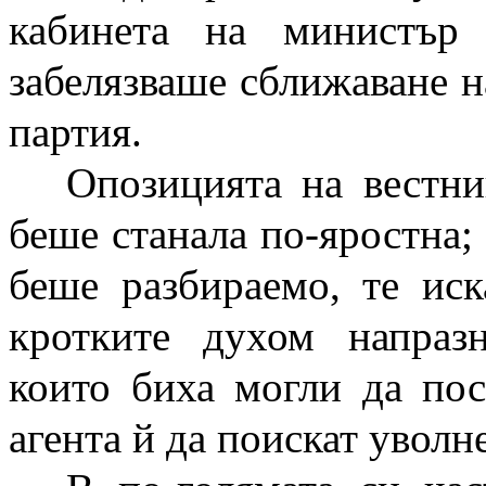
кабинета на министър
забелязваше сближаване н
партия.
Опозицията на вестни
беше станала по-яростна; 
беше разбираемо, те иск
кротките духом напраз
които биха могли да пос
агента й да поискат уволн