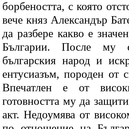
борбеността, с която отст
вече княз Александър Бат
да разбере какво е значе
Българии. После му с
българския народ и иск
ентусиазъм, породен от св
Впечатлен е от висо
готовността му да защити
акт. Недоумява от високо
по отношение на Българ