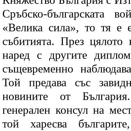
Сръбско-българската в
«Велика сила», то тя е 
събитията. През цялото 
наред с другите дипло
същевременно наблюдава
Той предава със завид
новините от България
генерален консул на мес
той харесва българит