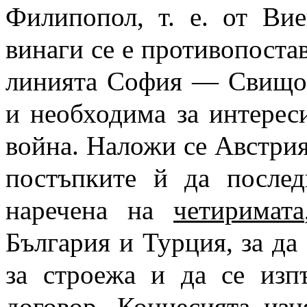
Филипопол, т. е. от Ви
винаги се е противопостав
линията София — Свищов
и необходима за интереси
война. Наложи се Австрия 
постъпките й да послед
наречена на
четиримата
България и Турция, за да 
за строежа и да се изп
договор. Концесията изц