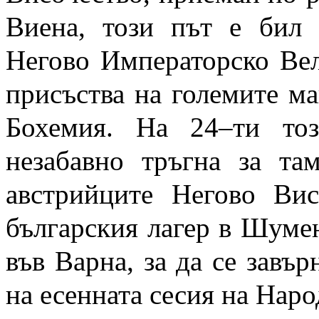
Виена, този път е бил 
Негово Императорско Вел
присъства на големите ма
Бохемия. На 24–ти то
незабавно тръгна за та
австрийците Негово Ви
българския лагер в Шумен
във Варна, за да се завър
на есенната сесия на Наро