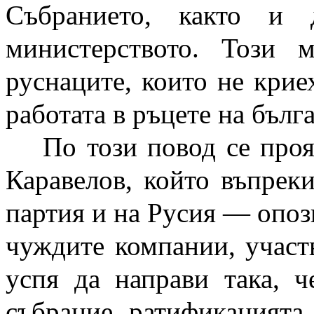
Събранието, както и 
министерството. Този 
руснаците, които не крие
работата в ръцете на бълг
По този повод се про
Каравелов, който въпрек
партия и на Русия — опоз
чуждите компании, участ
успя да направи така, ч
събрание ратификацията