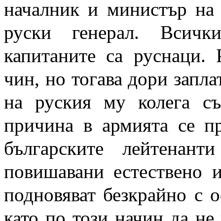
началник и министър на 
руски генерал. Всич
капитаните са руснаци. 
чин, но тогава дори запла
на руския му колега съ
причина в армията се пр
българските лейтенан
повишавани естествено и
подновяват безкрайно с 
като по този начин да не 