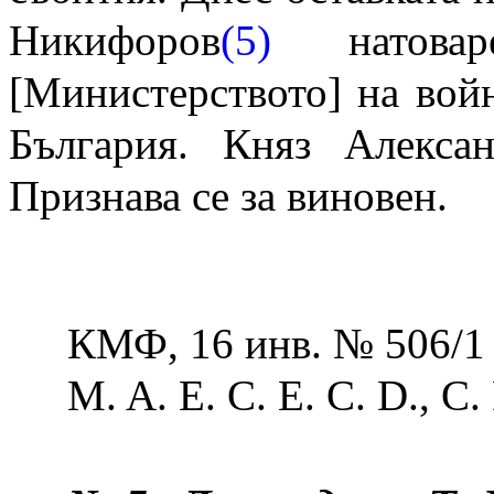
Никифоров
(5)
натовар
[Министерството] на вой
България. Княз Алекс
Признава се за виновен.
КМФ, 16 инв. № 506/1
M. A. E. C. E. C. D., С. 