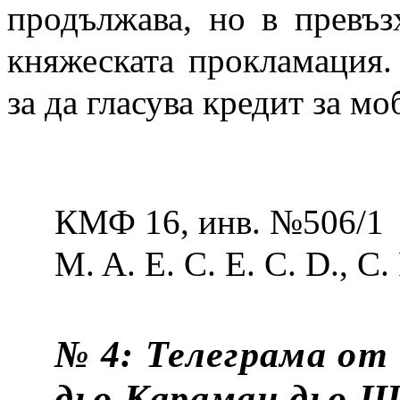
продължава, но в превъз
княжеската прокламация.
за да гласува кредит за м
КМФ 16, инв. №506/1
M. A. E. C. E. C. D., С. 
№ 4: Телеграма от
дьо Караман дьо Ш