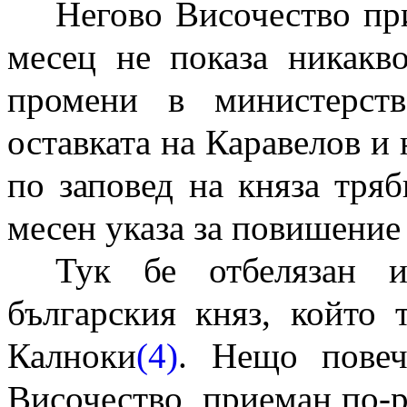
Негово Височество пр
месец не показа никакв
промени в министерств
оставката на Каравелов и 
по заповед на княза тряб
месен указа за повишение
Тук бе отбелязан и
българския княз, който
Калноки
(4)
. Нещо повеч
Височество, приеман по-р