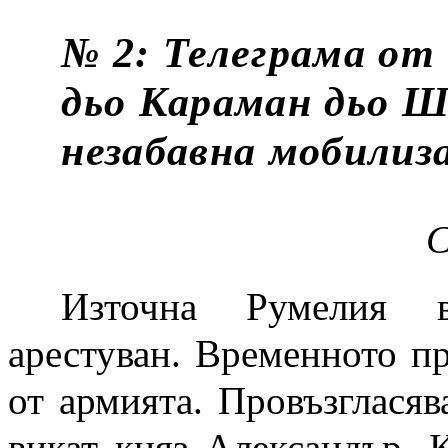
№ 2: Телеграма от
дьо Караман дьо Ш
незабавна мобилиз
С
Източна Румелия в
арестуван. Временното п
от армията. Провъзгласяв
викат княз Александър. 