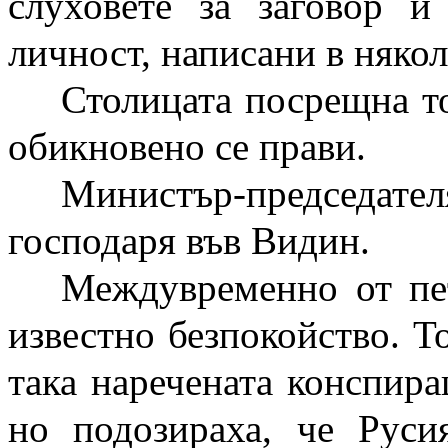
слуховете за заговор и
личност, написани в няко
Столицата посрещна то
обикновено се прави.
Министър-председател
господаря във Видин.
Междувременно от пе
известно безпокойство. Т
така наречената конспира
но подозираха, че Руси