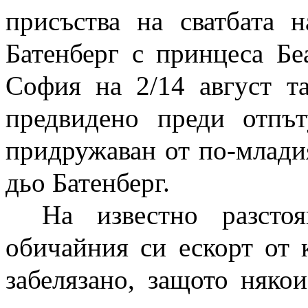
присъства на сватбата 
Батенберг с принцеса Бе
София на 2/14 август та
предвидено преди отпъ
придружаван от по-млади
дьо Батенберг.
На известно разсто
обичайния си ескорт от 
забелязано, защото няко